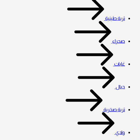
تربة طينية
صحراء
غابات
جبال
تربة صخرية
وادي