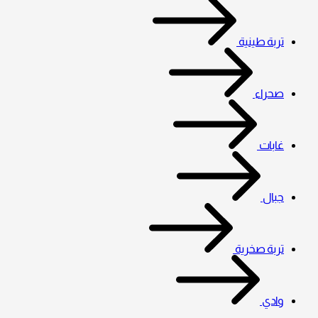
تربة طينية
صحراء
غابات
جبال
تربة صخرية
وادي