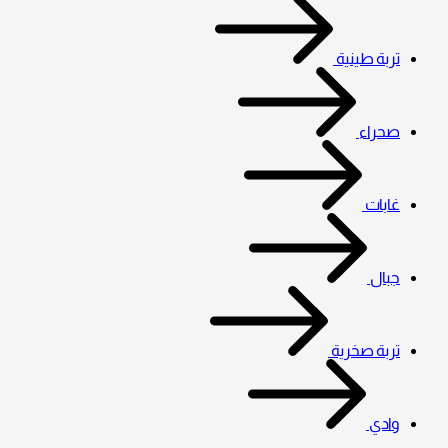
تربة طينية
صحراء
غابات
جبال
تربة صخرية
وادي