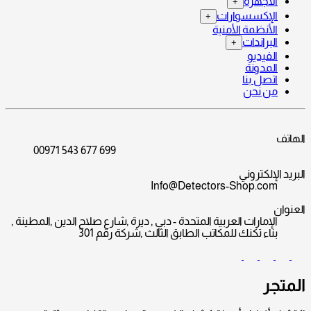
الأجهزة
+
الإكسسوارات
+
الأنظمة الأمنية
البراندات
+
الفيديو
المدونة
اتصل بنا
من نحن
الهاتف
00971 543 677 699
البريد الإلكتروني
Info@Detectors-Shop.com
العنوان
الإمارات العربية المتحدة - دبي , ديرة ,شارع صلاح الدين ,المطينة ,
بناء تكنك للمكاتب الطابق الثالث ,شركة رقم 301
المتجر