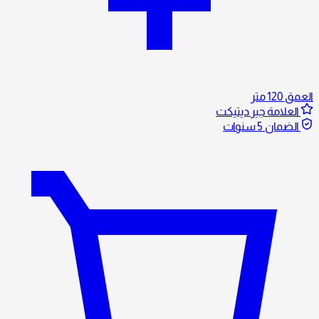
العمق
120 متر
العلامة
جير ديتيكت
الضمان
5 سنوات