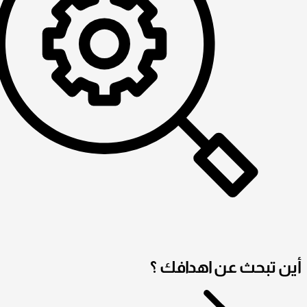
أين تبحث عن اهدافك ؟