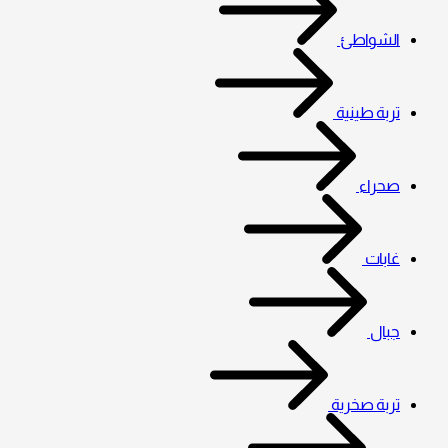
الشواطئ
تربة طينية
صحراء
غابات
جبال
تربة صخرية