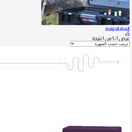
المياه الجوفية
5+
عرض 1–1 من 1 نتيجة