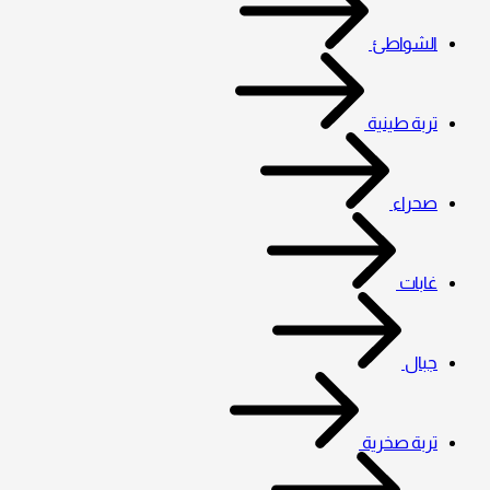
الشواطئ
تربة طينية
صحراء
غابات
جبال
تربة صخرية