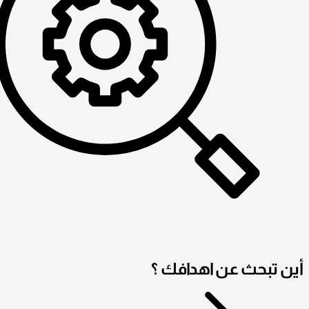
أين تبحث عن اهدافك ؟