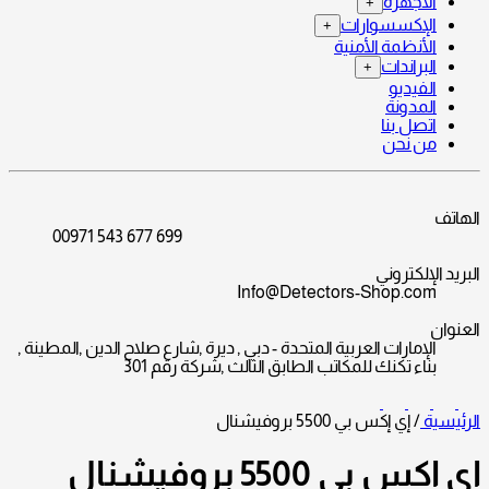
الأجهزة
+
الإكسسوارات
+
الأنظمة الأمنية
البراندات
+
الفيديو
المدونة
اتصل بنا
من نحن
الهاتف
00971 543 677 699
البريد الإلكتروني
Info@Detectors-Shop.com
العنوان
الإمارات العربية المتحدة - دبي , ديرة ,شارع صلاح الدين ,المطينة ,
بناء تكنك للمكاتب الطابق الثالث ,شركة رقم 301
الرئيسية
/
إي إكس بي 5500 بروفيشنال
إي إكس بي 5500 بروفيشنال