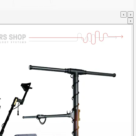
›
‹
‹