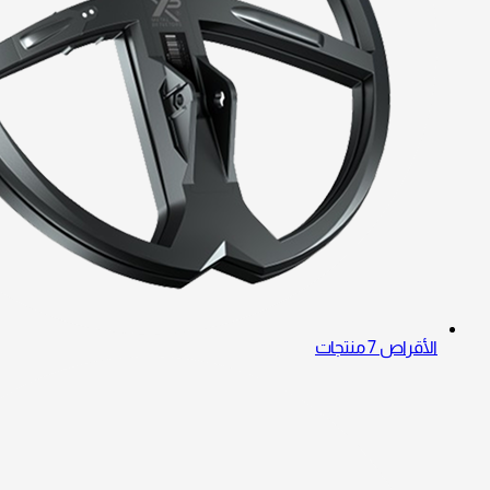
الأقراص
7 منتجات