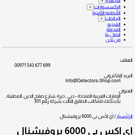
الأجهزة
+
الإكسسوارات
+
الأنظمة الأمنية
البراندات
+
الفيديو
المدونة
اتصل بنا
من نحن
الهاتف
00971 543 677 699
البريد الإلكتروني
Info@Detectors-Shop.com
العنوان
الإمارات العربية المتحدة - دبي , ديرة ,شارع صلاح الدين ,المطينة ,
بناء تكنك للمكاتب الطابق الثالث ,شركة رقم 301
الرئيسية
/
اي اكس بي 6000 بروفيشنال
اي اكس بي 6000 بروفيشنال