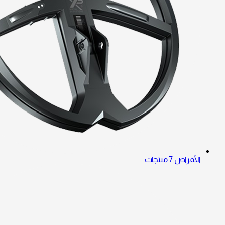
الأقراص
7 منتجات