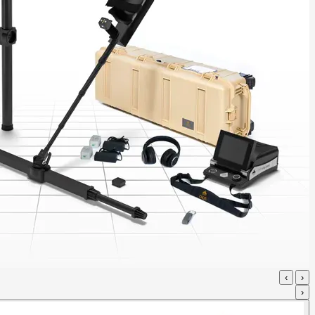
›
‹
‹