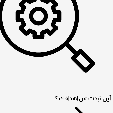
أين تبحث عن اهدافك ؟