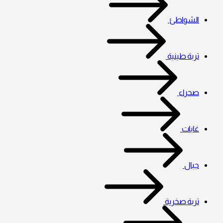
الشواطئ
تربة طينية
صحراء
غابات
جبال
تربة صخرية