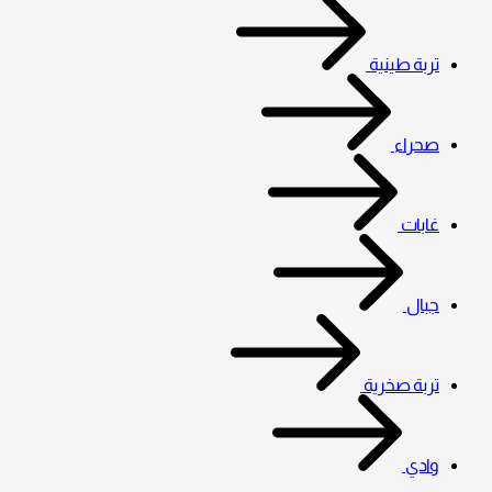
تربة طينية
صحراء
غابات
جبال
تربة صخرية
وادي