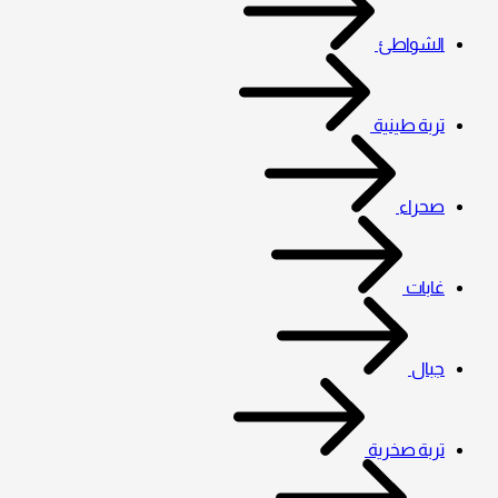
الشواطئ
تربة طينية
صحراء
غابات
جبال
تربة صخرية