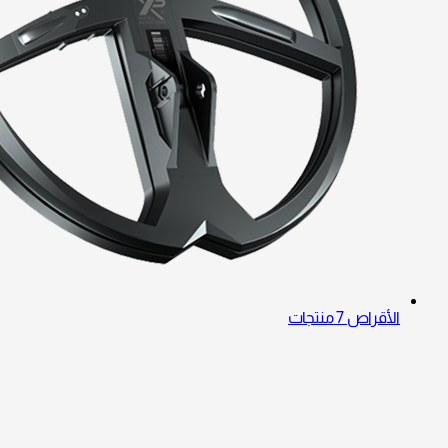
الأقراص
7 منتجات