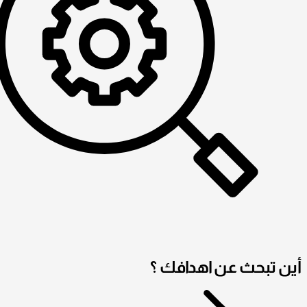
أين تبحث عن اهدافك ؟