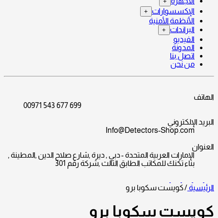
الأجهزة
+
الإكسسوارات
+
الأنظمة الأمنية
البراندات
+
الفيديو
المدونة
اتصل بنا
من نحن
الهاتف
00971 543 677 699
البريد الإلكتروني
Info@Detectors-Shop.com
العنوان
الإمارات العربية المتحدة - دبي , ديرة ,شارع صلاح الدين ,المطينة ,
بناء تكنك للمكاتب الطابق الثالث ,شركة رقم 301
الرئيسية
/
كويست سكوبا برو
كويست سكوبا برو