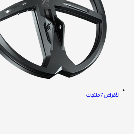
الأقراص
7 منتجات