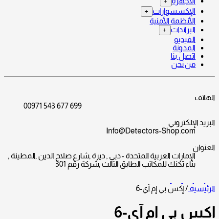
الأجهزة
+
الإكسسوارات
+
الأنظمة الأمنية
البراندات
+
الفيديو
المدونة
اتصل بنا
من نحن
الهاتف
00971 543 677 699
البريد الإلكتروني
Info@Detectors-Shop.com
العنوان
الإمارات العربية المتحدة - دبي , ديرة ,شارع صلاح الدين ,المطينة ,
بناء تكنك للمكاتب الطابق الثالث ,شركة رقم 301
الرئيسية
/
إكس بي إم آي-6
إكس بي إم آي-6