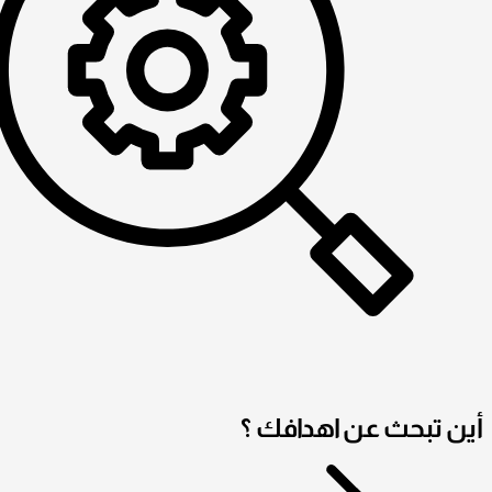
أين تبحث عن اهدافك ؟