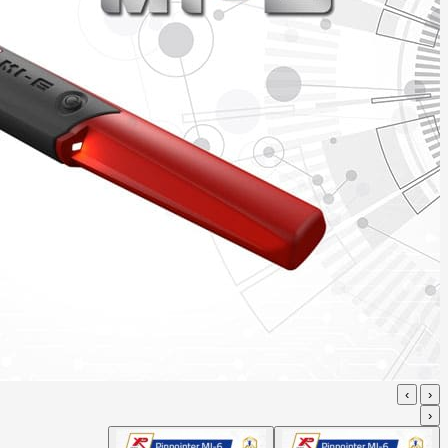
›
‹
‹