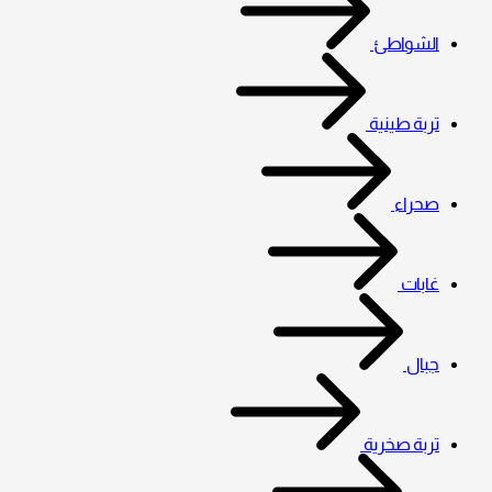
الشواطئ
تربة طينية
صحراء
غابات
جبال
تربة صخرية