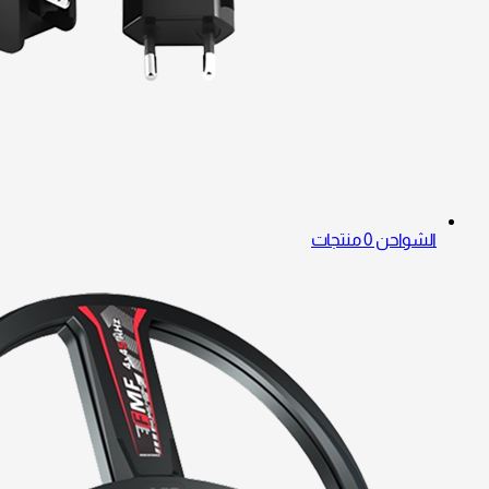
الشواحن
0 منتجات