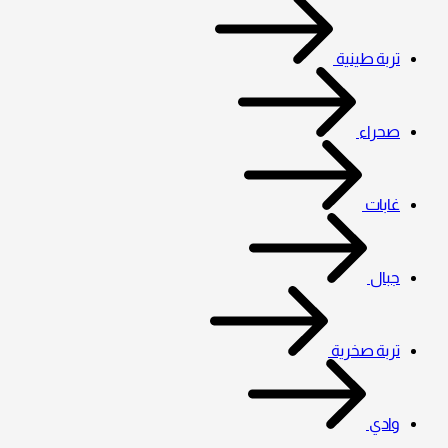
تربة طينية
صحراء
غابات
جبال
تربة صخرية
وادي